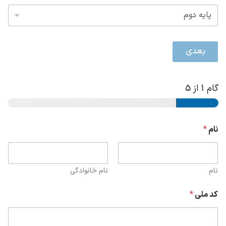
بعدی
گام
1
از 5
نام
*
نام
نام خانوادگی
کد ملی
*