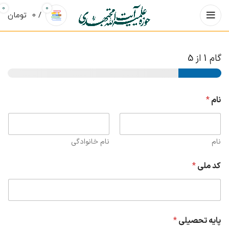
0
0
/
0
تومان
گام
1
از 5
نام
*
نام
نام خانوادگی
کد ملی
*
پایه تحصیلی
*