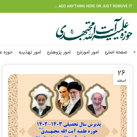
ADD ANYTHING HERE OR JUST REMOVE IT…
صفحه اصلی
امور آموزش
امور پژوهش
امور تهذیب
حوزه ع
26
اسفند