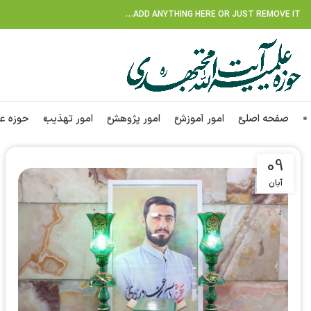
ADD ANYTHING HERE OR JUST REMOVE IT…
صفحه اصلی
امور آموزش
امور پژوهش
امور تهذیب
حوزه ع
09
آبان