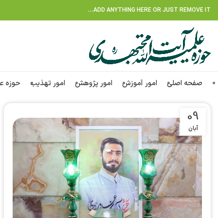
ADD ANYTHING HERE OR JUST REMOVE IT…
صفحه اصلی
امور آموزش
امور پژوهش
امور تهذیب
حوزه ع
09
آبان