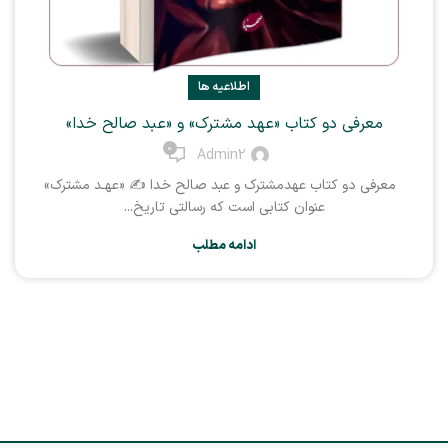
اطلاعیه ها
معرفی دو کتاب «عهد مشترک» و «عبد صالح خدا»
0
Admin2
معرفی دو کتاب عهدمشترک و عبد صالح خدا ✍️ «عهـد مشترک»
عنوان کتابی است که رسالتی تاریخ...
ادامه مطلب