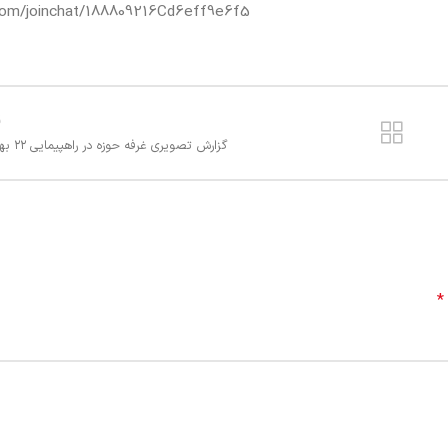
.com/joinchat/188809216Cd6eff9e6f5
ق
گزارش تصویری غرفه حوزه در راهپیمایی ۲۲ بهمن ۱۴۰۱
*