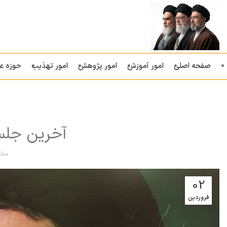
صفحه اصلی
امور آموزش
امور پژوهش
امور تهذیب
حوزه ع
آخرین جلس
منت
02
فروردین