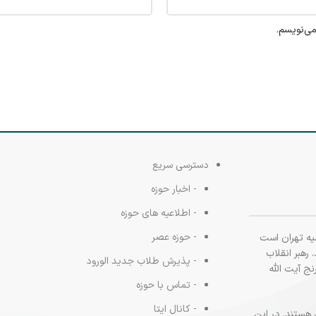
می‌نویسم.
دسترسی سریع
- اخبار حوزه
- اطلاعیه های حوزه
- حوزه عصر
یه تهران است
 (قمری) تأسیس شد. رهبر انقلاب
- پذیرش طلاب جدید الورود
نج آیت الله
- تماس با حوزه
- کانال ایتا
هستند. در این