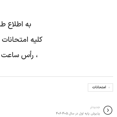
به اطلاع ط
کلیه امتحانات روز دو
، رأس ساعت 8 صبح برگزار می شود.
امتحانات
جدیدتر
پذیرش پایه اول در سال 405-406