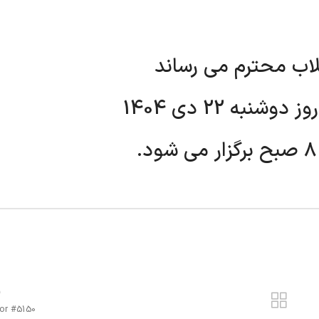
لاب محترم می رساند
شنبه 22 دی 1404
ق
or #5150